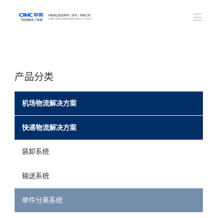
S
k
i
p
t
o
c
o
产品分类
n
t
e
机场物流解决方案
n
t
快递物流解决方案
装卸系统
输送系统
单件分离系统